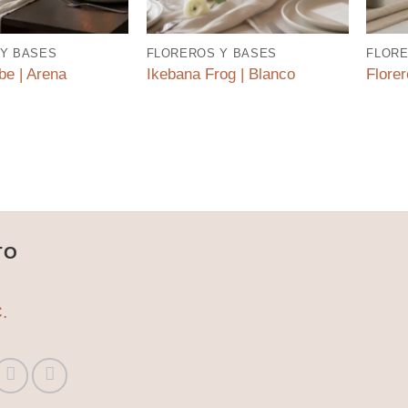
Y BASES
FLOREROS Y BASES
FLORE
be | Arena
Ikebana Frog | Blanco
Flore
TO
.