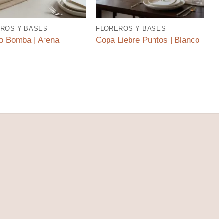
ROS Y BASES
FLOREROS Y BASES
F
ro Bomba | Arena
Copa Liebre Puntos | Blanco
F