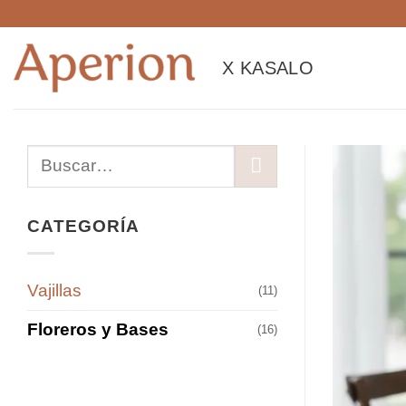
Saltar
al
contenido
X KASALO
Buscar
por:
CATEGORÍA
Vajillas
(11)
Floreros y Bases
(16)