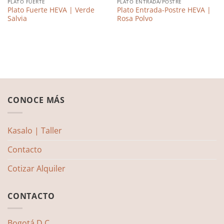
PLATO FUERTE
PLATO ENTRADA/POSTRE
Plato Fuerte HEVA | Verde
Plato Entrada-Postre HEVA |
Salvia
Rosa Polvo
CONOCE MÁS
Kasalo | Taller
Contacto
Cotizar Alquiler
CONTACTO
Bogotá D.C.