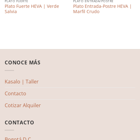
PLATO FUERTE
PLATO ENTRADA/POSTRE
Plato Fuerte HEVA | Verde
Plato Entrada-Postre HEVA |
Salvia
Marfil Crudo
CONOCE MÁS
Kasalo | Taller
Contacto
Cotizar Alquiler
CONTACTO
Bogotá D.C.