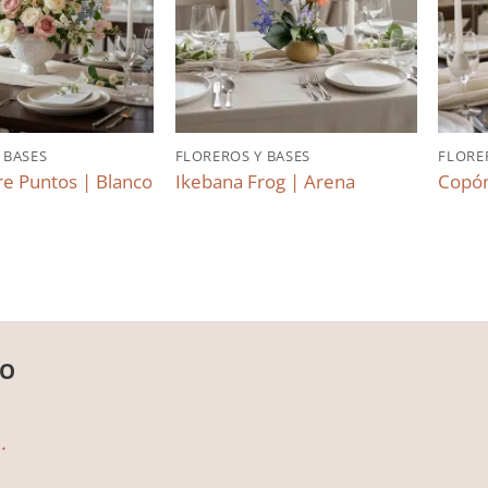
 BASES
FLOREROS Y BASES
FLORE
re Puntos | Blanco
Ikebana Frog | Arena
Copón
TO
.