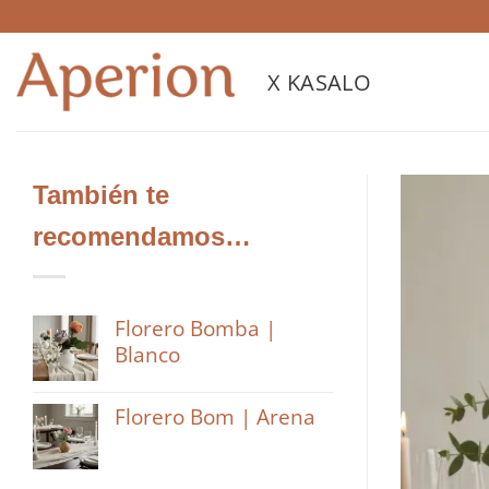
Saltar
al
contenido
X KASALO
También te
recomendamos…
Florero Bomba |
Blanco
Florero Bom | Arena