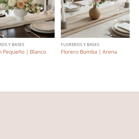
ROS Y BASES
FLOREROS Y BASES
F
 Pequeño | Blanco
Florero Bomba | Arena
F